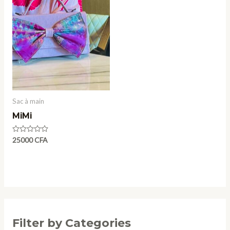
Sac à main
MiMi
Note
25000
CFA
0
sur
5
Filter by Categories